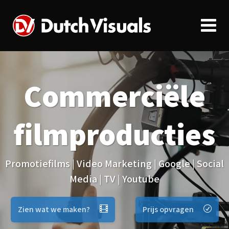
Commerciële
filmproducties
Promotiefilms | Video Marketing | Google | Social
Media | TV | Youtube
Zien wat we maken?
Prijs opvragen