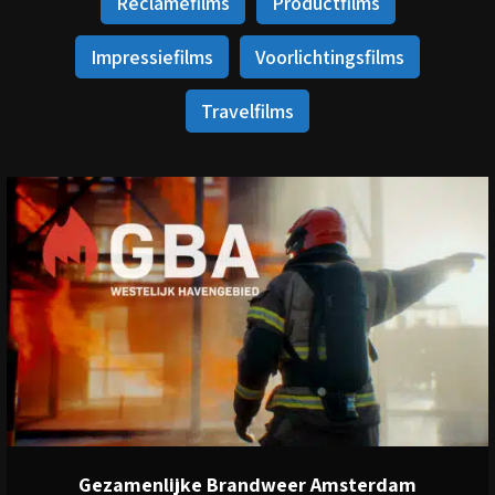
Reclamefilms
Productfilms
Impressiefilms
Voorlichtingsfilms
Travelfilms
View
Gezamenlijke Brandweer Amsterdam