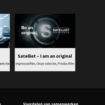
Bekijk
d
Satelliet – I am an original
electie
Impressiefilm, Onze selectie, Productfilm
m
Voordelen van samenwerken