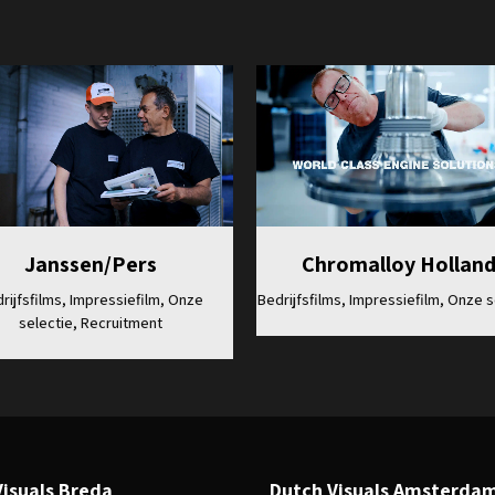
Bekijk
Bekijk
Janssen/Pers
Chromalloy Hollan
rijfsfilms, Impressiefilm, Onze
Bedrijfsfilms, Impressiefilm, Onze s
selectie, Recruitment
Visuals Breda
Dutch Visuals Amsterda