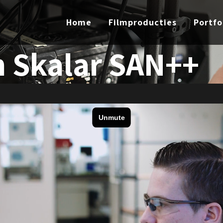
Home
Filmproducties
Portfo
m Skalar SAN++