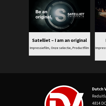
Bekijk
Satelliet – I am an original
Impress
Impressiefilm, Onze selectie, Productfilm
Dutch 
Reduitla
4814 DC